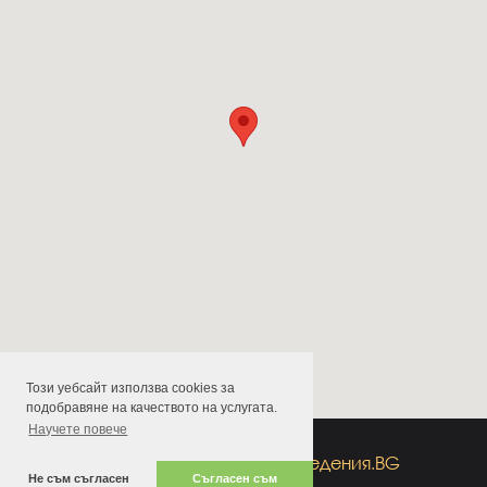
Този уебсайт използва cookies за
подобравяне на качеството на услугата.
Научете повече
All rights reserved
by
заведения.BG
Не съм съгласен
Съгласен съм